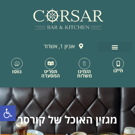
לתוכן
אוניון 1, אשדוד
חייגו
הזמינו
תפריט
נווטו
משלוח
המסעדה
פתח סרגל
מגזין האוכל של קורסר