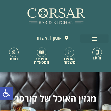
לתוכן
אוניון 1, אשדוד
חייגו
הזמינו
תפריט
נווטו
משלוח
המסעדה
פתח סרגל
מגזין האוכל של קורסר